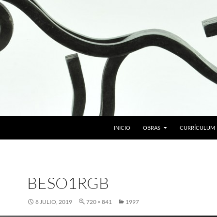
SALTAR AL CONTENIDO
INICIO
OBRAS
CURRÍCULUM
BESO1RGB
8 JULIO, 2019
720 × 841
1997