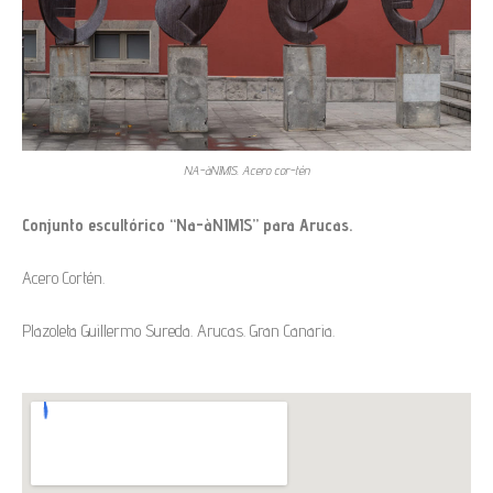
NA-àNIMIS. Acero cor-tén
Conjunto escultórico “Na-àNIMIS” para Arucas.
Acero Cortén.
Plazoleta Guillermo Sureda. Arucas. Gran Canaria.