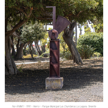
Na-ÀNIMI I - 1991 - Hierro - Parque Municipal Las Chumberas La Laguna. Tenerife