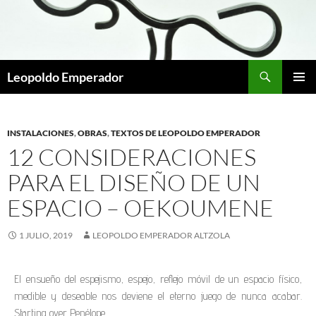
Leopoldo Emperador
MENÚ
PRINCI
INSTALACIONES
,
OBRAS
,
TEXTOS DE LEOPOLDO EMPERADOR
12 CONSIDERACIONES
PARA EL DISEÑO DE UN
ESPACIO – OEKOUMENE
1 JULIO, 2019
LEOPOLDO EMPERADOR ALTZOLA
El ensueño del espejismo, espejo, reflejo móvil de un espacio físico,
medible y deseable nos deviene el eterno juego de nunca acabar.
Starting over Penélope.