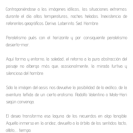
Contraponiéndose a las imágenes idílicas, las situaciones extremas:
durante el día altas temperaturas, noches heladas. Inexistencia de
referentes geográficos. Deriva. Laberinto. Sed. Hambre.
Paralelismo pués con el horizonte y por consiguiente paralelismo
desierto-mar.
Aquí forma y entorno, la soledad, el retorno a la pura abstracción del
paisaje no alberga más que, ocasionalmente, la mirada furtiva y
silenciosa del hombre.
Sólo la imágen del oasis nos devuelve la posibilidad de lo exótico, de la
aventura teñida de un cierto erotismo. Rodolfo Valentino o Mata-Hari
según convenga.
El deseo transforma esa laguna de los recuerdos en algo tangible.
Aquello inmerso en la aridez, devuelto a la órbita de los sentidos: tacto,
olfato,… tiempo.