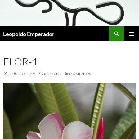
Buscar
Leopoldo Emperador
SALTAR
MENÚ
AL
PRINCI
CONTENIDO
FLOR-1
30 JUNIO, 2019
828 × 683
MOMENTOS