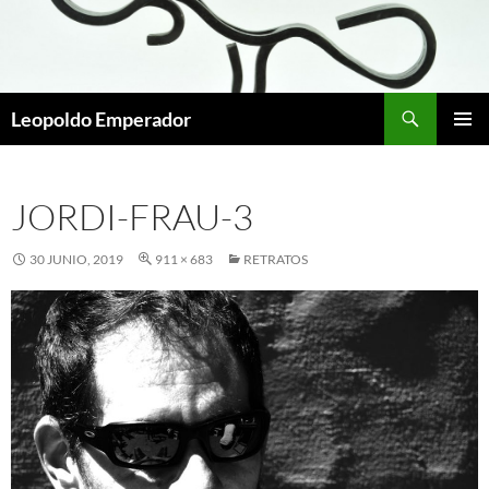
Buscar
Leopoldo Emperador
SALTAR
MENÚ
AL
PRINCI
CONTENIDO
JORDI-FRAU-3
30 JUNIO, 2019
911 × 683
RETRATOS