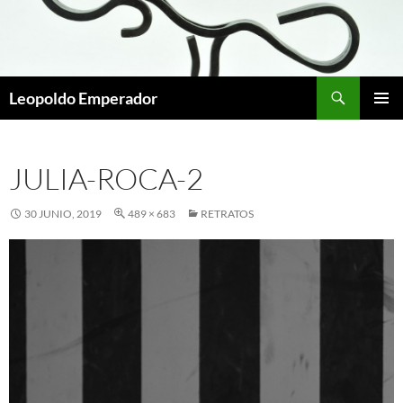
Buscar
Leopoldo Emperador
SALTAR
MENÚ
AL
PRINCI
CONTENIDO
JULIA-ROCA-2
30 JUNIO, 2019
489 × 683
RETRATOS