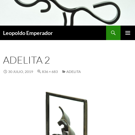
Buscar
Leopoldo Emperador
SALTAR
MENÚ
AL
PRINCI
CONTENIDO
ADELITA 2
30 JULIO, 2019
836 × 683
ADELITA