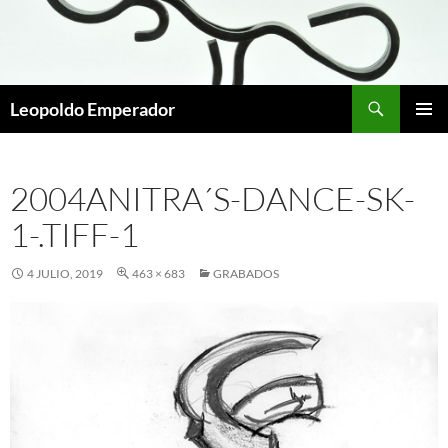
Buscar
Leopoldo Emperador
SALTAR
MENÚ
AL
PRINCI
CONTENIDO
2004ANITRA´S-DANCE-SK-
1-.TIFF-1
4 JULIO, 2019
463 × 683
GRABADOS