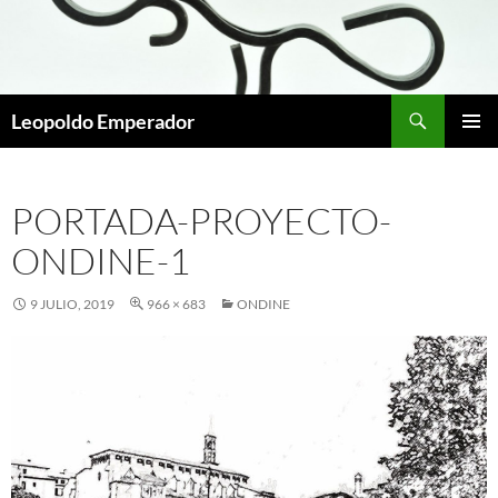
Buscar
Leopoldo Emperador
SALTAR
MENÚ
AL
PRINCI
CONTENIDO
PORTADA-PROYECTO-
ONDINE-1
9 JULIO, 2019
966 × 683
ONDINE