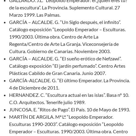
GALLARDO. J.L. “Leopoldo Emperador: el ¿quién eres tú?
de la escultura”. La Provincia. Suplemento Cultural. 27
Marzo 1999. Las Palmas.
GARCÍA – ALCALDE. G. “Un Siglo después, el infinito”.
Catálogo exposición “Leopoldo Emperador – Esculturas.
1990/2003. Última obra. Centro de Arte La
Regenta/Centro de Arte La Granja. Viceconsejería de
Cultura. Gobierno de Canarias. Noviembre 2003.
GARCÍA – ALCALDE. G. “El sueño erótico de Nefzawi”.
Catálogo exposición “El jardín perfumado”. Centro Artes
Plásticas Cabildo de Gran Canaria. Junio 2007.
GARCÍA-ALCALDE. G. “El último Emperador. La Provincia.
4 de Diciembre de 2011.
HERNANDEZ. C. “Escultura actual en las islas”. Basa nº 10.
C.O. Arquitectos. Tenerife julio 1989.
JUNCOSA. E. “Ritos de Pago”. El País. 10 de Mayo de 1993.
MARTÍN DE ARGILA. Mª Lª. “Leopoldo Emperador.
Esculturas 1990-2003”. Catálogo exposición “Leopoldo
Emperador – Esculturas. 1990/2003. Última obra. Centro