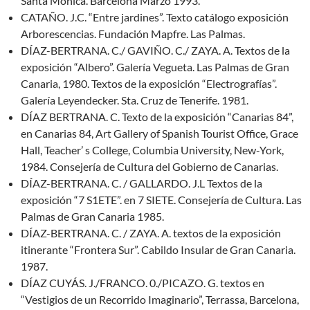
Santa Mónica. Barcelona Marzo 1993.
CATAÑO. J.C. “Entre jardines”. Texto catálogo exposición
Arborescencias. Fundación Mapfre. Las Palmas.
DÍAZ-BERTRANA. C./ GAVIÑO. C./ ZAYA. A. Textos de la
exposición “Albero”. Galería Vegueta. Las Palmas de Gran
Canaria, 1980. Textos de la exposición “Electrografías”.
Galería Leyendecker. Sta. Cruz de Tenerife. 1981.
DÍAZ BERTRANA. C. Texto de la exposición “Canarias 84”,
en Canarias 84, Art Gallery of Spanish Tourist Office, Grace
Hall, Teacher’ s College, Columbia University, New-York,
1984. Consejería de Cultura del Gobierno de Canarias.
DÍAZ-BERTRANA. C. / GALLARDO. J.L Textos de la
exposición “7 S1ETE”. en 7 SIETE. Consejería de Cultura. Las
Palmas de Gran Canaria 1985.
DÍAZ-BERTRANA. C. / ZAYA. A. textos de la exposición
itinerante “Frontera Sur”. Cabildo Insular de Gran Canaria.
1987.
DÍAZ CUYÁS. J./FRANCO. 0./PICAZO. G. textos en
“Vestigios de un Recorrido Imaginario”, Terrassa, Barcelona,