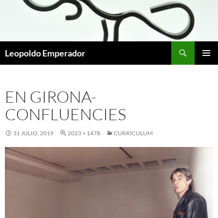
Buscar
Leopoldo Emperador
SALTAR
MENÚ
AL
PRINCI
CONTENIDO
EN GIRONA-
CONFLUENCIES
31 JULIO, 2019
2023 × 1478
CURRÍCULUM