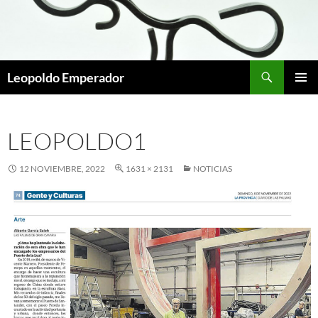
Buscar
Leopoldo Emperador
SALTAR
MENÚ
AL
PRINCI
CONTENIDO
LEOPOLDO1
12 NOVIEMBRE, 2022
1631 × 2131
NOTICIAS