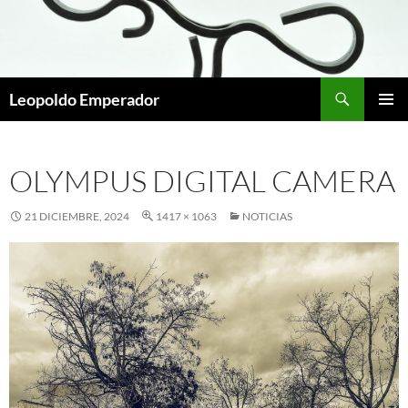
Buscar
Leopoldo Emperador
SALTAR
MENÚ
AL
PRINCI
CONTENIDO
OLYMPUS DIGITAL CAMERA
21 DICIEMBRE, 2024
1417 × 1063
NOTICIAS