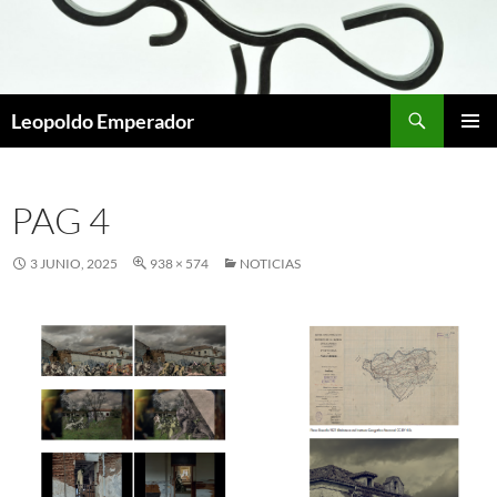
Buscar
Leopoldo Emperador
SALTAR
MENÚ
AL
PRINCI
CONTENIDO
PAG 4
3 JUNIO, 2025
938 × 574
NOTICIAS