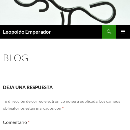
Buscar
Leopoldo Emperador
SALTAR
MENÚ
AL
PRINCI
CONTENIDO
BLOG
DEJA UNA RESPUESTA
Tu dirección de correo electrónico no será publicada.
Los campos
obligatorios están marcados con
*
Comentario
*