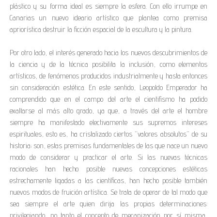
plástico y su forma ideal es siempre la esfera. Con ello irrumpe en
Canarias un nuevo ideario artístico que plantea como premisa
apriorística destruir la ficción espacial de la escultura y la pintura.
Por otro lado, el interés generado hacia los nuevos descubrimientos de
la ciencia y de la técnica posibilita la inclusión, como elementos
artísticos, de fenómenos producidos industrialmente y hasta entonces
sin consideración estética. En este sentido, Leopoldo Emperador ha
comprendido que en el campo del arte el cientifismo ha podido
exaltarse al más alto grado, ya que, a través del arte el hombre
siempre ha manifestado electivamente sus supremos intereses
espirituales, esto es, ha cristalizado ciertos “valores absolutos” de su
historia; son, estas premisas fundamentales de las que nace un nuevo
modo de considerar y practicar el arte. Si las nuevas técnicas
racionales han hecho posible nuevas concepciones estéticas
estrechamente ligadas a las científicas, han hecho posible también
nuevos modos de fruición artística. Se trata de operar de tal modo que
sea siempre el arte quien dirija las propias determinaciones:
privilegiando, no tanto el concepto de mecanización por sí misma,