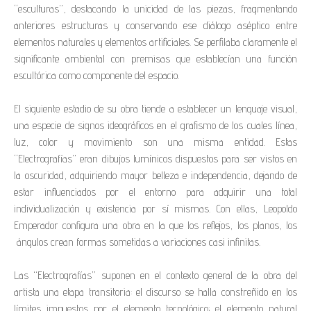
“esculturas”, destacando la unicidad de las piezas, fragmentando
anteriores estructuras y conservando ese diálogo aséptico entre
elementos naturales y elementos artificiales. Se perfilaba claramente el
significante ambiental con premisas que establecían una función
escultórica como componente del espacio.
El siguiente estadio de su obra tiende a establecer un lenguaje visual,
una especie de signos ideográficos en el grafismo de los cuales línea,
luz, color y movimiento son una misma entidad. Estas
“Electrografías” eran dibujos lumínicos dispuestos para ser vistos en
la oscuridad, adquiriendo mayor belleza e independencia, dejando de
estar influenciados por el entorno para adquirir una total
individualización y existencia por sí mismas. Con ellas, Leopoldo
Emperador configura una obra en la que los reflejos, los planos, los
ángulos crean formas sometidas a variaciones casi infinitas.
Las “Electrografías” suponen en el contexto general de la obra del
artista una etapa transitoria: el discurso se halla constreñido en los
límites impuestos por el elemento tecnológico; el elemento natural