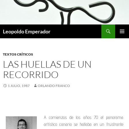
Leopoldo Emperador
MENÚ
PRINCI
TEXTOS CRÍTICOS
LAS HUELLAS DE UN
RECORRIDO
1 JULIO, 1987
ORLANDO FRANCO
A comienzos de los años 70 el panorama
artístico canario se hallaba en un frustrante