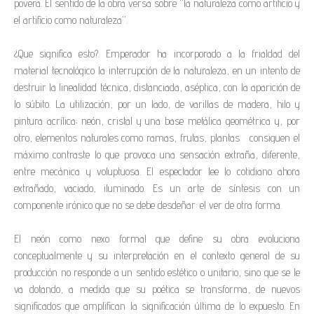
povera. El sentido de la obra versa sobre “la naturaleza como artificio y
el artificio como naturaleza”.
¿Que significa esto?. Emperador ha incorporado a la frialdad del
material tecnológico la interrupción de la naturaleza, en un intento de
destruir la linealidad técnica, distanciada, aséptica, con la aparición de
lo súbito. La utilización, por un lado, de varillas de madera, hilo y
pintura acrílica; neón, cristal y una base metálica geométrica y, por
otro, elementos naturales como ramas, frutas, plantas consiguen el
máximo contraste lo que provoca una sensación extraña, diferente,
entre mecánica y voluptuosa. El espectador lee lo cotidiano ahora
extrañado, vaciado, iluminado. Es un arte de síntesis con un
componente irónico que no se debe desdeñar: el ver de otra forma.
El neón como nexo formal que define su obra evoluciona
conceptualmente y su interpretación en el contexto general de su
producción no responde a un sentido estético o unitario, sino que se le
va dotando, a medida que su poética se transforma, de nuevos
significados que amplifican la significación última de lo expuesto. En