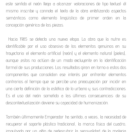
este sentido el neón llega a alcanzar valoraciones de tipo textual: él
mismo inscribe y connota el texto de la obra enfatizando aspectos
semánticos como elemento lingüístico de primer orden en la
concepción genérica de las piezas.
Hacia 1985 se detecta una nueva etapa. La obra que la nutre es
identificable por el uso obsesivo de los elementos genuinos en su
trayectoria: el elemento artificial (neón) y el elemento natural (pieles),
aunque ‚estos no actúan de un modo excluyente en la identificación
formal de sus producciones. Los resultados giran en torno a estos dos
componentes que consolidan ese interés por enfrentar elementos
contrarios al tiempo que se percibe una preocupación por incidir en
una cierta definición de la estética de lo urbano y sus contradicciones.
Es el uso del neón sometido a las últimas consecuencias: de su
descontextualización deviene su capacidad de humanización.
También últimamente Emperador ha sentido, a veces, la necesidad de
recuperar el soporte plástico tradicional, la marca física del cuadro,
impulsado por un afán de redescubrir la sensualidad de la materia