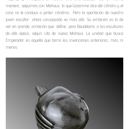
manera, seguimos con Malraux, lo que Cezannne dice del cilindro y el
cono no le conduce a pintar cilindros. Pero la aportación de nuestro
joven escultor ahora consagrado va más allá. Su ambición es la de
ver en grande, ambición que define, para Baudelaire, a las esculturas
de alta época, según cita de nuevo Malraux. La unidad que busca
Emperador es aquella que borra las invenciones anteriores, más ni
menos.