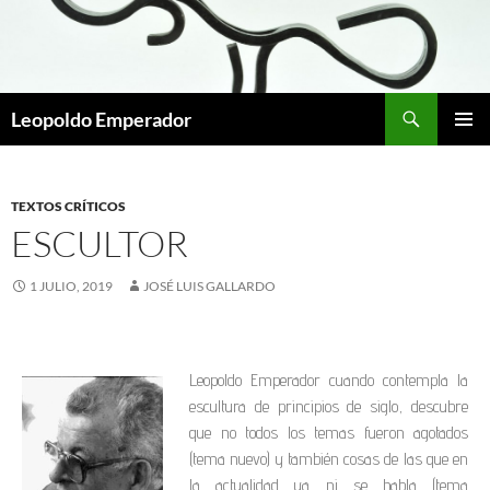
Leopoldo Emperador
MENÚ
PRINCI
TEXTOS CRÍTICOS
ESCULTOR
1 JULIO, 2019
JOSÉ LUIS GALLARDO
Leopoldo Emperador cuando contempla la
escultura de principios de siglo, descubre
que no todos los temas fueron agotados
(tema nuevo) y también cosas de las que en
la actualidad ya ni se habla (tema